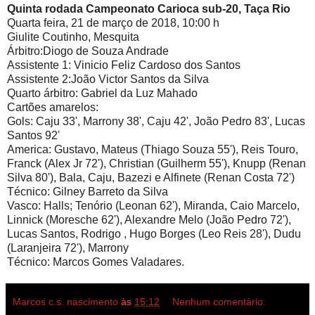
Quinta rodada Campeonato Carioca sub-20, Taça Rio
Quarta feira, 21 de março de 2018, 10:00 h
Giulite Coutinho, Mesquita
Árbitro:Diogo de Souza Andrade
Assistente 1: Vinicio Feliz Cardoso dos Santos
Assistente 2:João Victor Santos da Silva
Quarto árbitro: Gabriel da Luz Mahado
Cartões amarelos:
Gols: Caju 33', Marrony 38', Caju 42', João Pedro 83', Lucas
Santos 92'
America: Gustavo, Mateus (Thiago Souza 55'), Reis Touro,
Franck (Alex Jr 72'), Christian (Guilherm 55'), Knupp (Renan
Silva 80'), Bala, Caju, Bazezi e Alfinete (Renan Costa 72')
Técnico: Gilney Barreto da Silva
Vasco: Halls; Tenório (Leonan 62'), Miranda, Caio Marcelo,
Linnick (Moresche 62'), Alexandre Melo (João Pedro 72'),
Lucas Santos, Rodrigo , Hugo Borges (Leo Reis 28'), Dudu
(Laranjeira 72'), Marrony
Técnico: Marcos Gomes Valadares.
Marcos c.s. nascimento
às
15:12
Nenhum comentário: