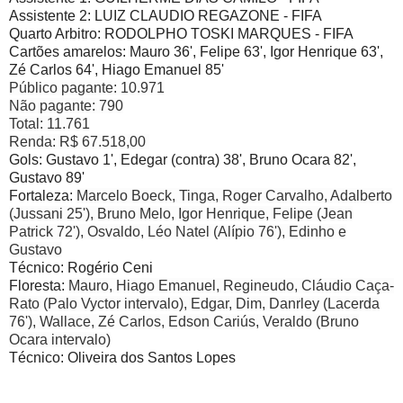
Assistente 2: LUIZ CLAUDIO REGAZONE - FIFA
Quarto Arbitro: RODOLPHO TOSKI MARQUES - FIFA
Cartões amarelos: Mauro 36', Felipe 63', Igor Henrique 63',
Zé Carlos 64', Hiago Emanuel 85'
Público pagante: 10.971
Não pagante: 790
Total: 11.761
Renda: R$ 67.518,00
Gols: Gustavo 1', Edegar (contra) 38', Bruno Ocara 82',
Gustavo 89'
Fortaleza:
Marcelo Boeck, Tinga, Roger Carvalho, Adalberto
(Jussani 25'), Bruno Melo, Igor Henrique, Felipe (Jean
Patrick 72'), Osvaldo, Léo Natel (Alípio 76'), Edinho e
Gustavo
Técnico: Rogério Ceni
Floresta:
Mauro, Hiago Emanuel, Regineudo, Cláudio Caça-
Rato (Palo Vyctor intervalo), Edgar, Dim, Danrley (Lacerda
76'), Wallace, Zé Carlos, Edson Cariús, Veraldo (Bruno
Ocara intervalo)
Técnico: Oliveira dos Santos Lopes