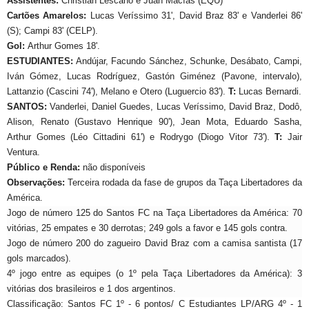
Assistentes:
Christian Lescano e Juan Macías (EQU)
Cartões Amarelos:
Lucas Veríssimo 31', David Braz 83' e Vanderlei 86'
(S); Campi 83' (CELP).
Gol:
Arthur Gomes 18'.
ESTUDIANTES:
Andújar, Facundo Sánchez, Schunke, Desábato, Campi,
Iván Gómez, Lucas Rodríguez, Gastón Giménez (Pavone, intervalo),
Lattanzio (Cascini 74'), Melano e Otero (Luguercio 83').
T:
Lucas Bernardi
.
SANTOS:
Vanderlei, Daniel Guedes, Lucas Veríssimo, David Braz, Dodô,
Alison, Renato (Gustavo Henrique 90'), Jean Mota, Eduardo Sasha,
Arthur Gomes (Léo Cittadini 61') e Rodrygo (Diogo Vitor 73').
T:
Jair
Ventura.
Público e Renda:
não disponíveis
Observações:
Terceira rodada da fase de grupos da Taça Libertadores da
América.
Jogo de número 125 do Santos FC na Taça Libertadores da América: 70
vitórias, 25 empates e 30 derrotas; 249 gols a favor e 145 gols contra.
Jogo de número 200 do zagueiro David Braz com a camisa santista (17
gols marcados).
4º jogo entre as equipes (o 1º pela Taça Libertadores da América): 3
vitórias dos brasileiros e 1 dos argentinos.
Classificação: Santos FC 1º - 6 pontos/ C Estudiantes LP/ARG 4º - 1