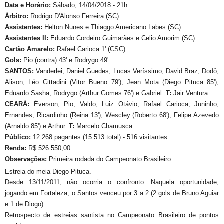
Data e Horário:
Sábado, 14/04/2018 - 21h
Árbitro:
Rodrigo D'Alonso Ferreira (SC)
Assistentes:
Helton Nunes e Thiaggo Americano Labes (SC)
.
Assistentes II:
Eduardo Cordeiro Guimarães e Celio Amorim (SC).
Cartão Amarelo:
Rafael Carioca 1' (CSC).
Gols:
Pio (contra) 43' e Rodrygo 49'.
SANTOS:
Vanderlei, Daniel Guedes, Lucas Veríssimo, David Braz, Dodô,
Alison, Léo Cittadini (Vitor Bueno 79'), Jean Mota (Diego Pituca 85'),
Eduardo Sasha, Rodrygo (Arthur Gomes 76') e Gabriel.
T:
Jair Ventura
.
CEARÁ:
Éverson, Pio, Valdo, Luiz Otávio, Rafael Carioca, Juninho,
Ernandes, Ricardinho (Reina 13'), Wescley (Roberto 68'), Felipe Azevedo
(Arnaldo 85') e Arthur.
T:
Marcelo Chamusca.
Público:
12.268 pagantes (15.513 total) - 516 visitantes
Renda:
R$ 526.550,00
Observações:
Primeira rodada do Campeonato Brasileiro.
Estreia do meia Diego Pituca.
Desde 13/11/2011, não ocorria o confronto. Naquela oportunidade,
jogando em Fortaleza, o Santos venceu por 3 a 2 (2 gols de Bruno Aguiar
e 1 de Diogo).
Retrospecto de estreias santista no Campeonato Brasileiro de pontos