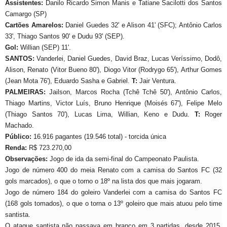
Assistentes:
Danilo Ricardo Simon Manis e Tatiane Sacilotti dos Santos
Camargo
(SP)
Cartões Amarelos:
Daniel Guedes 32' e Alison 41' (SFC); Antônio Carlos
33', Thiago Santos 90' e Dudu 93' (SEP).
Gol:
Willian (SEP) 11'.
SANTOS:
Vanderlei, Daniel Guedes, David Braz, Lucas Veríssimo, Dodô,
Alison, Renato (Vitor Bueno 80'), Diogo Vitor (Rodrygo 65'), Arthur Gomes
(Jean Mota 76'), Eduardo Sasha e Gabriel.
T:
Jair Ventura
.
PALMEIRAS:
Jailson, Marcos Rocha (Tchê Tchê 50'), Antônio Carlos,
Thiago Martins, Victor Luís, Bruno Henrique (Moisés 67'), Felipe Melo
(Thiago Santos 70'), Lucas Lima, Willian, Keno e Dudu.
T:
Roger
Machado.
Público:
16.916 pagantes (19.546 total) - torcida única
Renda:
R
$ 723.270,00
Observações:
Jogo de ida da semi-final do Campeonato Paulista.
Jogo de número 400 do meia Renato com a camisa do Santos FC (32
gols marcados), o que o torno o 18º na lista dos que mais jogaram.
Jogo de número 184 do goleiro Vanderlei com a camisa do Santos FC
(168 gols tomados), o que o torna o 13º goleiro que mais atuou pelo time
santista.
O ataque santista não passava em branco em 3 partidas, desde 2015,