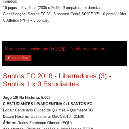
corridos:
16 jogos – 2 vitórias (2005 e 2018), 9 empates e 5 derrotas.
Classificação: Santos FC 3º - 3 pontos/ Ceará SC/CE 17º - 0 ponto/ Líder
C Atlético P/PR – 3 pontos.
Marcos c.s. nascimento
às
17:50
Nenhum comentário:
Compartilhar
Santos FC 2018 - Libertadores (3) -
Santos 1 x 0 Estudiantes
Jogo 19/ Na História: 6.003
C ESTUDIANTES LP/ARGENTINA 0x1 SANTOS FC
Local:
Centenário Ciudad de Quilmes – Quilmes/ARG
Data e Horário:
Quinta-feira, 05/04/2018 - 21h30
Árbitro:
Roddy Zambrano Olmedo (EQU)