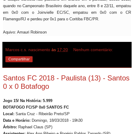
quando no Campeonato Brasileiro daquele ano, entre 8 e 22/11, empatou
em 0x0 com o Joinvielle EC/SC, empatou em 0x0 com o CR
Flamengo/RJ e perdeu por 0x1 para o Coritiba FBC/PR.
Aquivo: Amauri Robinson
Marcos c.s. nascimento
às
17:20
Nenhum comentário:
Compartilhar
Santos FC 2018 - Paulista (13) - Santos
0 x 0 Botafogo
Jogo 15/ Na História: 5.999
BOTAFOGO FC/SP 0x0 SANTOS FC
Local:
Santa Cruz - Ribeirão Preto/SP
Data e Horário:
Domingo, 18/03/2018 - 19h30
Árbitro:
Raphael Claus (SP)
Assistentes:
Alex Ang Ribeiro e Rogério Pablos Zanardo (SP)