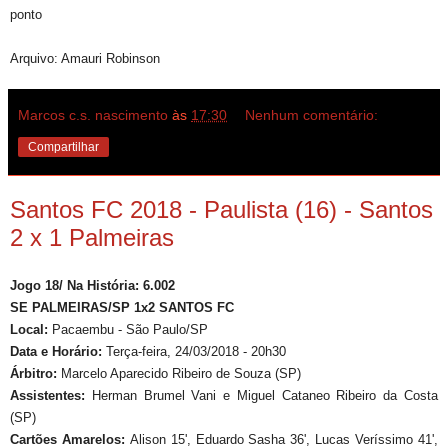
ponto
Arquivo: Amauri Robinson
Marcos c.s. nascimento
às
17:30
Nenhum comentário:
Compartilhar
Santos FC 2018 - Paulista (16) - Santos
2 x 1 Palmeiras
Jogo 18/ Na História: 6.002
SE PALMEIRAS/SP 1x2 SANTOS FC
Local:
Pacaembu - São Paulo/SP
Data e Horário:
Terça-feira, 24/03/2018 - 20h30
Árbitro:
Marcelo Aparecido Ribeiro de Souza
(SP)
Assistentes:
Herman Brumel Vani e Miguel Cataneo Ribeiro da Costa
(SP)
Cartões Amarelos:
Alison 15', Eduardo Sasha 36', Lucas Veríssimo 41',