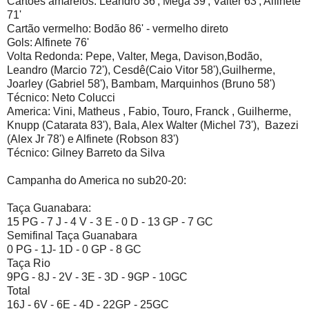
Cartões amarelos: Leandro 36', Mega 39', Valter 63', Alfinete
71'
Cartão vermelho: Bodão 86' - vermelho direto
Gols: Alfinete 76'
Volta Redonda: Pepe, Valter, Mega, Davison,Bodão,
Leandro (Marcio 72'), Cesdê(Caio Vitor 58'),Guilherme,
Joarley (Gabriel 58'), Bambam, Marquinhos (Bruno 58')
Técnico: Neto Colucci
America: Vini, Matheus , Fabio, Touro, Franck , Guilherme,
Knupp (Catarata 83'), Bala, Alex Walter (Michel 73'), Bazezi
(Alex Jr 78') e Alfinete (Robson 83')
Técnico: Gilney Barreto da Silva
Campanha do America no sub20-20:
Taça Guanabara:
15 PG - 7 J - 4 V - 3 E - 0 D - 13 GP - 7 GC
Semifinal Taça Guanabara
0 PG - 1J- 1D - 0 GP - 8 GC
Taça Rio
9PG - 8J - 2V - 3E - 3D - 9GP - 10GC
Total
16J - 6V - 6E - 4D - 22GP - 25GC