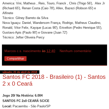
America: Vini, Matheus , Reis, Touro, Franck , Chris (Thigo 56'), Alex Jr
(Richard 65'), Renan Costa (Caio 78'), Allex, Bazezi (Robson 65') e
Alfinete
Técnico: Gilney Barreto da Silva
Nova Iguaçu: Daniel, Wandersom França, Rodrigo, Matheus Claudino,
Ronald, Vitor Felix, Kayque (Lucas 90'), Erivelton (Pedro Henrique 55'),
Gustavo Apis (Paulo 90') e Giovane (Juan 72')
Técnico: Jefter Oliveira Percy
Marcos c.s. nascimento
às
12:40
Nenhum comentário:
Compartilhar
sábado, 21 de abril de 2018
Santos FC 2018 - Brasileiro (1) - Santos
2 x 0 Ceará
Jogo 20/ Na História: 6.004
SANTOS FC 2x0 CEARÁ SC/CE
Local:
Pacaembu - São Paulo/SP