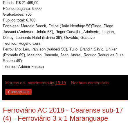
Renda: R$ 21.469,00
Público pagante: 6.000
Gratuidades: 706
Público total: 6.706
Fortaleza: Marcelo Boeck, Felipe (João Henriuqe 56')Tinga, Diego
Jussani (Anderson Uchôa 68'), Roger Carvalho, Adalberto, Leonan,
Derley, Leonardo Natel (Edinho 39'), Osvaldo, Gustavo
Técnico: Rogério Ceni
Ferroviário: Léo, Iranilson (Valdeci 56'), Tulio, Erandir, Sávio, Liniker
(Romário 69'), Mazinho, Janeudo, Jean, Andrei, Rodrigo Rodrigues (Luis
Soares 49')
Técnico: Ademir Fnseca
Marcos c.s. nascimento
às
15:19
Nenhum comentário:
Compartilhar
Ferroviário AC 2018 - Cearense sub-17
(4) - Ferroviário 3 x 1 Maranguape