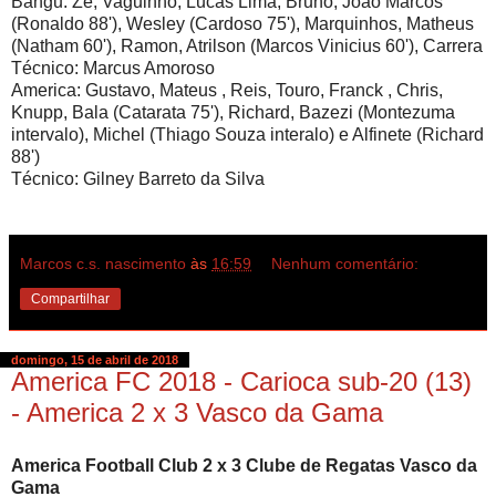
Bangu: Zé, Vaguinho, Lucas Lima, Bruno, João Marcos
(Ronaldo 88'), Wesley (Cardoso 75'), Marquinhos, Matheus
(Natham 60'), Ramon, Atrilson (Marcos Vinicius 60'), Carrera
Técnico: Marcus Amoroso
America: Gustavo, Mateus , Reis, Touro, Franck , Chris,
Knupp, Bala (Catarata 75'), Richard, Bazezi (Montezuma
intervalo), Michel (Thiago Souza interalo) e Alfinete (Richard
88')
Técnico: Gilney Barreto da Silva
Marcos c.s. nascimento
às
16:59
Nenhum comentário:
Compartilhar
domingo, 15 de abril de 2018
America FC 2018 - Carioca sub-20 (13)
- America 2 x 3 Vasco da Gama
America Football Club 2 x 3 Clube de Regatas Vasco da
Gama