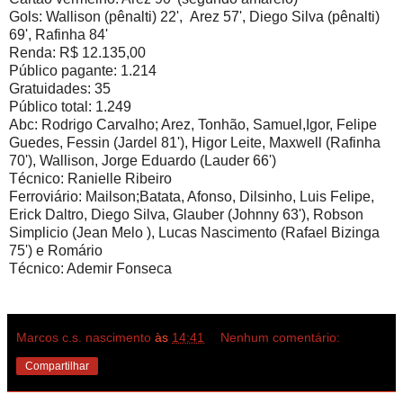
Gols: Wallison (pênalti) 22', Arez 57', Diego Silva (pênalti)
69', Rafinha 84'
Renda: R$ 12.135,00
Público pagante: 1.214
Gratuidades: 35
Público total: 1.249
Abc: Rodrigo Carvalho; Arez, Tonhão, Samuel,Igor, Felipe
Guedes, Fessin (Jardel 81'), Higor Leite, Maxwell (Rafinha
70'), Wallison, Jorge Eduardo (Lauder 66')
Técnico: Ranielle Ribeiro
Ferroviário: Mailson;Batata, Afonso, Dilsinho, Luis Felipe,
Erick Daltro, Diego Silva, Glauber (Johnny 63'), Robson
Simplicio (Jean Melo ), Lucas Nascimento (Rafael Bizinga
75') e Romário
Técnico: Ademir Fonseca
Marcos c.s. nascimento
às
14:41
Nenhum comentário:
Compartilhar