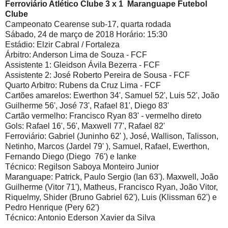
Ferroviário Atlético Clube 3 x 1 Maranguape Futebol
Clube
Campeonato Cearense sub-17, quarta rodada
Sábado, 24 de março de 2018 Horário: 15:30
Estádio: Elzir Cabral / Fortaleza
Árbitro: Anderson Lima de Souza - FCF
Assistente 1: Gleidson Ávila Bezerra - FCF
Assistente 2: José Roberto Pereira de Sousa - FCF
Quarto Arbitro: Rubens da Cruz Lima - FCF
Cartões amarelos: Ewerthon 34', Samuel 52', Luis 52', João
Guilherme 56', José 73', Rafael 81', Diego 83'
Cartão vermelho: Francisco Ryan 83' - vermelho direto
Gols: Rafael 16', 56', Maxwell 77', Rafael 82'
Ferroviário: Gabriel (Juninho 62' ), José, Wallison, Talisson,
Netinho, Marcos (Jardel 79' ), Samuel, Rafael, Ewerthon,
Fernando Diego (Diego 76') e Ianke
Técnico: Regilson Saboya Monteiro Junior
Maranguape: Patrick, Paulo Sergio (Ian 63'). Maxwell, João
Guilherme (Vitor 71'), Matheus, Francisco Ryan, João Vitor,
Riquelmy, Shider (Bruno Gabriel 62'), Luis (Klissman 62') e
Pedro Henrique (Pery 62')
Técnico: Antonio Ederson Xavier da Silva