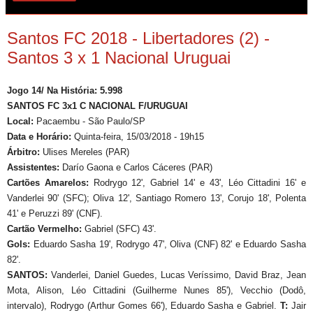
Santos FC 2018 - Libertadores (2) -
Santos 3 x 1 Nacional Uruguai
Jogo 14/ Na História: 5.998
SANTOS FC 3x1 C NACIONAL F/URUGUAI
Local:
Pacaembu - São Paulo/SP
Data e Horário:
Quinta-feira, 15/03/2018 - 19h15
Árbitro:
Ulises Mereles (PAR)
Assistentes:
Darío Gaona e Carlos Cáceres (PAR)
Cartões Amarelos:
Rodrygo 12', Gabriel 14' e 43', Léo Cittadini 16' e
Vanderlei 90' (SFC); Oliva 12', Santiago Romero 13', Corujo 18', Polenta
41' e Peruzzi 89' (CNF).
Cartão Vermelho:
Gabriel (SFC) 43'.
Gols:
Eduardo Sasha 19', Rodrygo 47', Oliva (CNF) 82' e Eduardo Sasha
82'.
SANTOS:
Vanderlei, Daniel Guedes, Lucas Veríssimo, David Braz, Jean
Mota, Alison, Léo Cittadini (Guilherme Nunes 85'), Vecchio (Dodô,
intervalo), Rodrygo (Arthur Gomes 66'), Eduardo Sasha e Gabriel.
T:
Jair