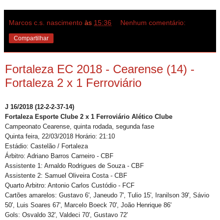
Marcos c.s. nascimento
às
15:36
Nenhum comentário:
Compartilhar
Fortaleza EC 2018 - Cearense (14) -
Fortaleza 2 x 1 Ferroviário
J 16/2018 (12-2-2-37-14)
Fortaleza Esporte Clube 2 x 1 Ferroviário Alético Clube
Campeonato Cearense, quinta rodada, segunda fase
Quinta feira, 22/03/2018 Horário: 21:10
Estádio: Castelão / Fortaleza
Árbitro: Adriano Barros Carneiro - CBF
Assistente 1: Arnaldo Rodrigues de Souza - CBF
Assistente 2: Samuel Oliveira Costa - CBF
Quarto Arbitro: Antonio Carlos Custódio - FCF
Cartões amarelos: Gustavo 6', Janeudo 7', Tulio 15', Iranilson 39', Sávio
50', Luis Soares 67', Marcelo Boeck 70', João Henrique 86'
Gols: Osvaldo 32', Valdeci 70', Gustavo 72'