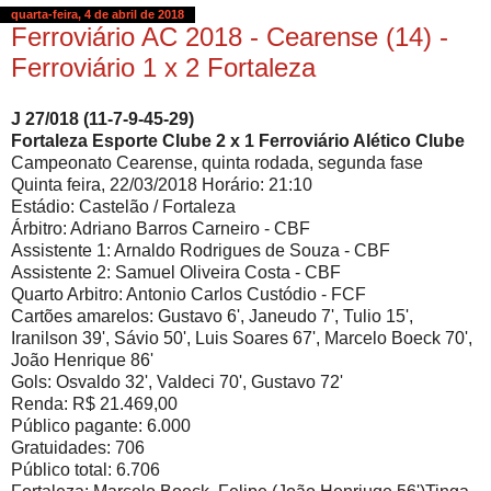
quarta-feira, 4 de abril de 2018
Ferroviário AC 2018 - Cearense (14) -
Ferroviário 1 x 2 Fortaleza
J 27/018 (11-7-9-45-29)
Fortaleza Esporte Clube 2 x 1 Ferroviário Alético Clube
Campeonato Cearense, quinta rodada, segunda fase
Quinta feira, 22/03/2018 Horário: 21:10
Estádio: Castelão / Fortaleza
Árbitro: Adriano Barros Carneiro - CBF
Assistente 1: Arnaldo Rodrigues de Souza - CBF
Assistente 2: Samuel Oliveira Costa - CBF
Quarto Arbitro: Antonio Carlos Custódio - FCF
Cartões amarelos: Gustavo 6', Janeudo 7', Tulio 15',
Iranilson 39', Sávio 50', Luis Soares 67', Marcelo Boeck 70',
João Henrique 86'
Gols: Osvaldo 32', Valdeci 70', Gustavo 72'
Renda: R$ 21.469,00
Público pagante: 6.000
Gratuidades: 706
Público total: 6.706