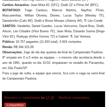
Cartões Amarelos:
Jean Mota 81' (SFC); Dodô 22' e Plínio 64' (BFC).
BOTAFOGO:
Tiago Cardoso, Marcos Martins, Naylhor, Plínio,
Mascarenhas, Willian Oliveira, Diones, Lucas Taylor (Wesley 75'),
Danielzinho (Cafu 69'), Dodô e Bruno Moraes (Jheimy 84').
T:
Léo Condé
.
SANTOS:
Vanderlei, Daniel Guedes, Lucas Veríssimo, David Braz, Dodô,
Alison, Léo Cittadini (Vitor Bueno 75'), Jean Mota, Eduardo Sasha (Diogo
Vitor 81'), Rodrygo (Arthur Gomes 72') e Gabriel.
T:
Jair Ventura.
Público:
10.757
pagantes (11.933 total) -3.924 visitantes
Renda:
R$ 344.315,00
Observações:
Jogo de ida das quartas-de-final do Campeonato Paulista.
8º empate em 0 a 0 entre as equipes – o mesmo não acontecia desde o
ano de 1991, quando no dia 31/10, empataram no estádio do Pacaembu,
em São Paulo/SP.
Para o jogo de volta, a equipe que vencer, fica com a vaga na semi-final
do Campeonato Paulista.
Marcos c.s. nascimento
às
17:10
Nenhum comentário:
Compartilhar