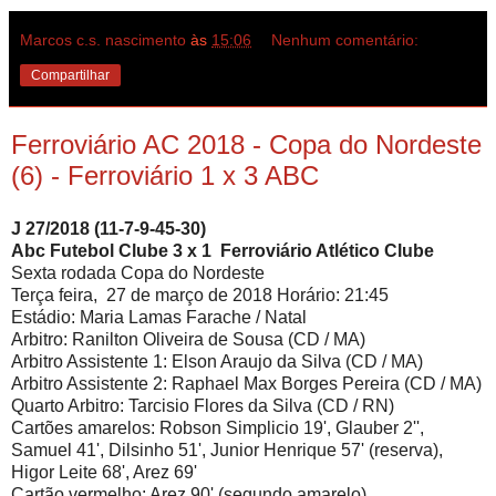
Marcos c.s. nascimento
às
15:06
Nenhum comentário:
Compartilhar
Ferroviário AC 2018 - Copa do Nordeste
(6) - Ferroviário 1 x 3 ABC
J 27/2018 (11-7-9-45-30)
Abc Futebol Clube 3 x 1 Ferroviário Atlético Clube
Sexta rodada Copa do Nordeste
Terça feira, 27 de março de 2018 Horário: 21:45
Estádio: Maria Lamas Farache / Natal
Arbitro: Ranilton Oliveira de Sousa (CD / MA)
Arbitro Assistente 1: Elson Araujo da Silva (CD / MA)
Arbitro Assistente 2: Raphael Max Borges Pereira (CD / MA)
Quarto Arbitro: Tarcisio Flores da Silva (CD / RN)
Cartões amarelos: Robson Simplicio 19', Glauber 2'',
Samuel 41', Dilsinho 51', Junior Henrique 57' (reserva),
Higor Leite 68', Arez 69'
Cartão vermelho: Arez 90' (segundo amarelo)