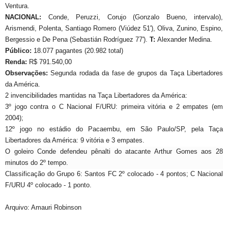
Ventura
.
NACIONAL:
Conde, Peruzzi, Corujo (Gonzalo Bueno, intervalo),
Arismendi, Polenta, Santiago Romero (Viúdez 51'), Oliva, Zunino, Espino,
Bergessio e De Pena (Sebastián Rodríguez 77').
T:
Alexander Medina.
Público:
18.077 pagantes (
20.982 total)
Renda:
R$ 791.540,00
Observações:
Segunda rodada da fase de grupos da Taça Libertadores
da América.
2 invencibilidades mantidas na Taça Libertadores da América:
3º jogo contra o C Nacional F/URU: primeira vitória e 2 empates (em
2004);
12º jogo no estádio do Pacaembu, em São Paulo/SP, pela Taça
Libertadores da América: 9 vitória e 3 empates.
O goleiro Conde defendeu pênalti do atacante Arthur Gomes aos 28
minutos do 2º tempo.
Classificação do Grupo 6: Santos FC 2º colocado - 4 pontos; C Nacional
F/URU 4º colocado - 1 ponto.
Arquivo: Amauri Robinson