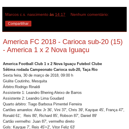
Marcos c.s. nascimento
às
14:17
Nenhum comentário:
Compartilhar
America FC 2018 - Carioca sub-20 (15)
- America 1 x 2 Nova Iguaçu
America Football Club 1 x 2 Nova Iguaçu Futebol Clube
Sétima rodada Campeonato Carioca sub-20, Taça Rio
Sexta feira, 30 de março de 2018, 09:00 h
Giulite Coutinho, Mesquita
Árbitro:Rodrigo Rinaldi
Assistente 1: Leandro Bhering Aleixo de Barros
Assistente 2: Leandro Lima Goudard
Quarto árbitro: Tiago Barbosa Pimentel Ferreira
Cartões amarelos: Alex Jr 36', Vini 37', Chris 39', Kayque 45', França 47',
Ronald 61', Reis 80', Richard 85', Robson 87', Daniel 89'
Cartão vermelho: Juan 87', vermelho direto
Gols: Kayque 7', Reis 45'+2', Vitor Feliz 63'