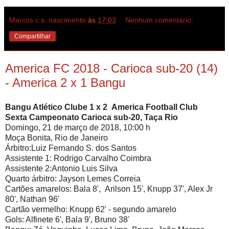
Marcos c.s. nascimento
às
17:03
Nenhum comentário:
Compartilhar
America FC 2018 - Carioca sub-20 (14)
- America 2 x 1 Bangu
Bangu Atlético Clube 1 x 2 America Football Club
Sexta Campeonato Carioca sub-20, Taça Rio
Domingo, 21 de março de 2018, 10:00 h
Moça Bonita, Rio de Janeiro
Árbitro:Luiz Fernando S. dos Santos
Assistente 1: Rodrigo Carvalho Coimbra
Assistente 2:Antonio Luis Silva
Quarto árbitro: Jayson Lemes Correia
Cartões amarelos: Bala 8', Arilson 15', Knupp 37', Alex Jr
80', Nathan 96'
Cartão vermelho: Knupp 62' - segundo amarelo
Gols: Alfinete 6', Bala 9', Bruno 38'