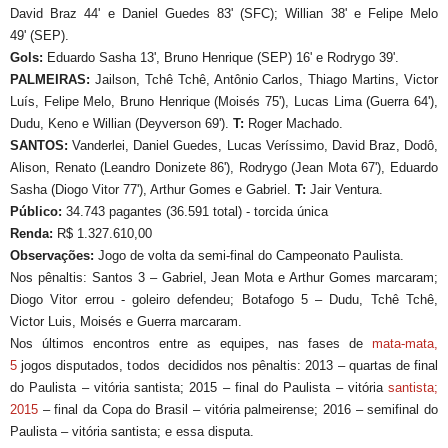
David Braz 44' e Daniel Guedes 83'
(SFC);
Willian 38' e Felipe Melo
49'
(SEP).
Gols:
Eduardo Sasha 13', Bruno Henrique (SEP) 16' e Rodrygo 39'
.
PALMEIRAS:
Jailson, Tchê Tchê, Antônio Carlos, Thiago Martins, Victor
Luís, Felipe Melo, Bruno Henrique (Moisés 75'), Lucas Lima (Guerra 64'),
Dudu, Keno e Willian (Deyverson 69')
.
T:
Roger Machado
.
SANTOS:
Vanderlei, Daniel Guedes, Lucas Veríssimo, David Braz, Dodô,
Alison, Renato (Leandro Donizete 86'), Rodrygo (Jean Mota 67'), Eduardo
Sasha (Diogo Vitor 77'), Arthur Gomes e Gabriel
.
T:
Jair Ventura.
Público:
34.743 pagantes
(36.591 total) - torcida única
Renda:
R$ 1.327.610,00
Observações:
Jogo de volta da semi-final do Campeonato Paulista.
Nos pênaltis: Santos 3 – Gabriel, Jean Mota e Arthur Gomes marcaram;
Diogo Vitor errou - goleiro defendeu; Botafogo 5 –
Dudu, Tchê Tchê,
Victor Luis, Moisés e Guerra marcaram.
Nos últimos encontros entre as equipes, nas fases de
mata-mata,
5
jogos disputados, todos decididos nos pênaltis: 2013 – quartas de final
do Paulista – vitória santista; 2015 – final do Paulista – vitória
santista;
2015
– final da Copa do Brasil – vitória palmeirense; 2016 – semifinal do
Paulista – vitória santista; e essa disputa.