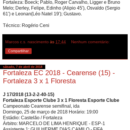
Fortaleza: Boeck; Pablo, Roger Carvalho, Ligger e Bruno
Melo; Derley, Felipe, Edinho (Alipio 45'), Osvaldo (Sergio
61') e Leonan(Léo Natel 19'); Gustavo.
Técnico: Rogério Ceni
Marcos c.s. nascimento
às
17:44
Nenhum comentário:
Compartilhar
sábado, 7 de abril de 2018
Fortaleza EC 2018 - Cearense (15) -
Fortaleza 3 x 1 Floresta
J 17/2018 (13-2-2-40-15)
Fortaleza Esporte Clube 3 x 1 Floresta Esporte Clube
Campeonato Cearense semifinal, ida
Domingo, 25 de março de 2018 Horário: 19:00
Estádio: Castelão / Fortaleza
Árbitro: MARCELO DE LIMA HENRIQUE - ESP-1
Assistente 1: GUILHERME DIAS CAMILO - FIFA